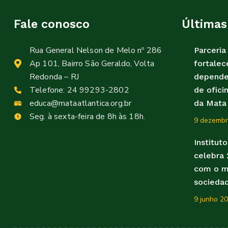
Fale conosco
Últimas
Rua General Nelson de Melo nº 286
Parceri
Ap 101, Bairro São Geraldo, Volta
fortalec
Redonda – RJ
depende
Telefone:
24 99293-2802
de ofici
educa@mataatlantica.org.br
da Mata 
Seg. à sexta-feira de 8h às 18h.
9 dezembr
Institut
celebra
com o m
socieda
9 junho 2