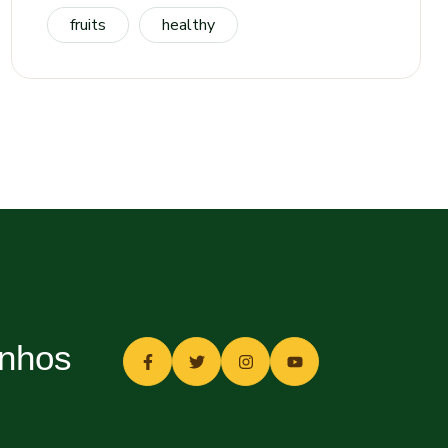
fruits
healthy
inhos