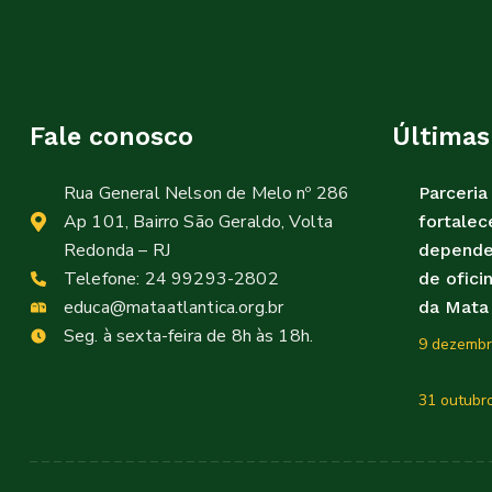
Fale conosco
Últimas
Rua General Nelson de Melo nº 286
Parceri
Ap 101, Bairro São Geraldo, Volta
fortalec
Redonda – RJ
depende
Telefone:
24 99293-2802
de ofici
educa@mataatlantica.org.br
da Mata 
Seg. à sexta-feira de 8h às 18h.
9 dezembr
31 outubr