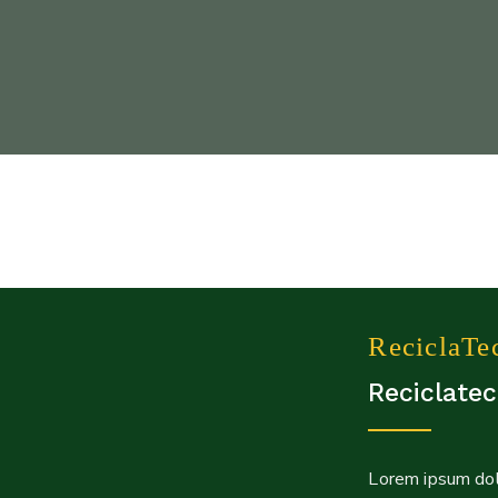
ReciclaTe
Reciclate
Lorem ipsum dolo