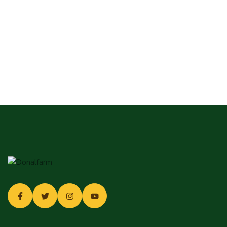
Login
Sign in to your farm account!
USERNAME
*
PASSWORD
*
Remember me
Forget password?
Login
You not registered?
Create an account